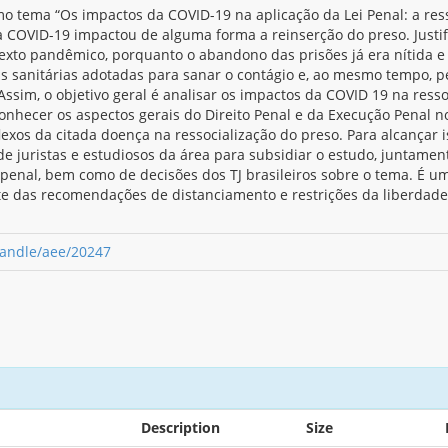
o tema “Os impactos da COVID-19 na aplicação da Lei Penal: a res
 COVID-19 impactou de alguma forma a reinserção do preso. Justifi
exto pandêmico, porquanto o abandono das prisões já era nítida e n
das sanitárias adotadas para sanar o contágio e, ao mesmo tempo, 
Assim, o objetivo geral é analisar os impactos da COVID 19 na ress
onhecer os aspectos gerais do Direito Penal e da Execução Penal no
reflexos da citada doença na ressocialização do preso. Para alcançar
de juristas e estudiosos da área para subsidiar o estudo, juntament
o penal, bem como de decisões dos TJ brasileiros sobre o tema. É u
te das recomendações de distanciamento e restrições da liberdade
/handle/aee/20247
Description
Size