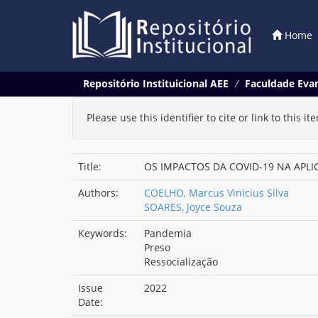
Home
Skip
Repositório Instituicional AEE
Faculdade Evan
navigation
Please use this identifier to cite or link to this it
Title:
OS IMPACTOS DA COVID-19 NA APLI
Authors:
COELHO, Marcus Vinicius Silva
SOARES, Joyce Souza
Keywords:
Pandemia
Preso
Ressocialização
Issue
2022
Date: