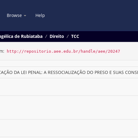
Browse
Help
gélica de Rubiataba
Direito
TCC
em:
http://repositorio.aee.edu.br/handle/aee/20247
CAÇÃO DA LEI PENAL: A RESSOCIALIZAÇÃO DO PRESO E SUAS CON