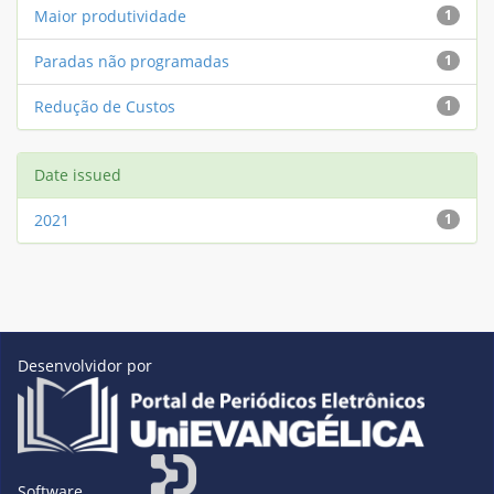
Maior produtividade
1
Paradas não programadas
1
Redução de Custos
1
Date issued
2021
1
Desenvolvidor por
Software