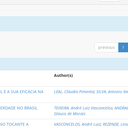
previous
1
Author(s)
 E A SUA EFICÁCIA NA
LEAL, Cláudia Pimenta
;
SILVA, Antonio Xa
IBERDADE NO BRASIL
TEIXEIRA, André Luiz Vasconcelos
;
ANDRAD
Glauco de Morais
L NO TOCANTE A
VASCONCELOS, André Luiz
;
REZENDE, Leiv