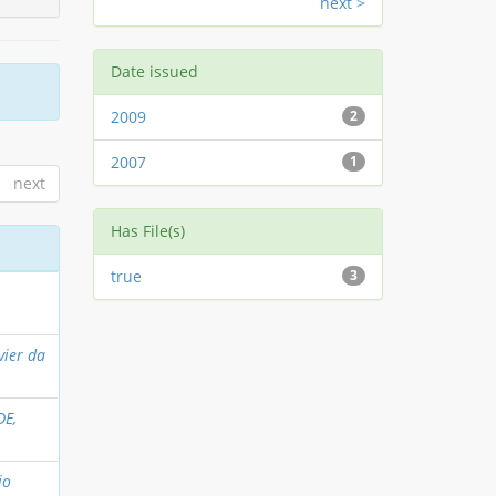
next >
Date issued
2009
2
2007
1
next
Has File(s)
true
3
vier da
E,
io