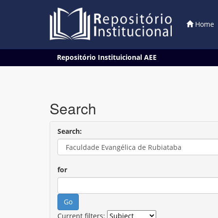
Home
Skip
Repositório Instituicional AEE
navigation
Search
Search:
for
Current filters: