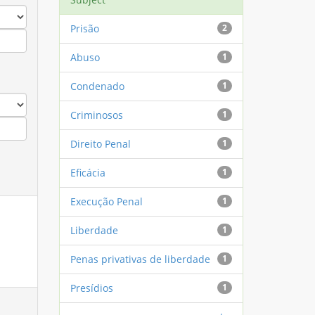
Prisão
2
Abuso
1
Condenado
1
Criminosos
1
Direito Penal
1
Eficácia
1
Execução Penal
1
Liberdade
1
Penas privativas de liberdade
1
Presídios
1