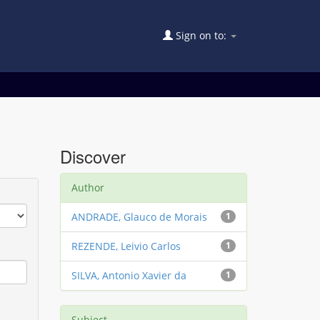
Sign on to:
Discover
Author
ANDRADE, Glauco de Morais
1
REZENDE, Leivio Carlos
1
SILVA, Antonio Xavier da
1
Subject