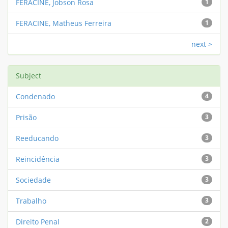
FERACINE, Jobson Rosa
1
FERACINE, Matheus Ferreira
1
next >
Subject
Condenado
4
Prisão
3
Reeducando
3
Reincidência
3
Sociedade
3
Trabalho
3
Direito Penal
2