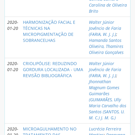
Carolina de Oliveira
Brito
2020-
HARMONIZAÇÃO FACIAL E
Walter Júnior
01-20
TÉCNICAS NA
Jovêncio de Faria
MICROPIGMENTAÇÃO DE
(FARIA, W. J. J.)
;
SOBRANCELHAS
Hamanda Santos
Oliveira, Thamires
Oliveira Gonçalves
2020-
CRIOLIPÓLISE: REDUZINDO
Walter Júnior
01-20
GORDURA LOCALIZADA - UMA
Jovêncio de Faria
REVISÃO BIBLIOGRÁFICA
(FARIA, W. J. J.)
;
Jhonnathan
Magnum Gomes
Guimarães
(GUIMARÃES, Ully
Maria Carvalho dos
Santos (SANTOS, U.
M. C.) J. M. G.)
2020-
MICROAGULHAMENTO NO
Lucrécia Ferreira
01-20
TRATAMENTO DAS
Martins
;
Dannyana