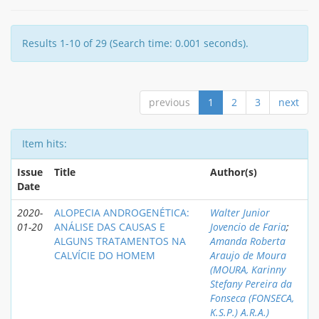
Results 1-10 of 29 (Search time: 0.001 seconds).
previous
1
2
3
next
Item hits:
Issue
Title
Author(s)
Date
2020-
ALOPECIA ANDROGENÉTICA:
Walter Junior
01-20
ANÁLISE DAS CAUSAS E
Jovencio de Faria
;
ALGUNS TRATAMENTOS NA
Amanda Roberta
CALVÍCIE DO HOMEM
Araujo de Moura
(MOURA, Karinny
Stefany Pereira da
Fonseca (FONSECA,
K.S.P.) A.R.A.)