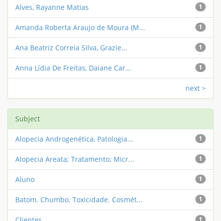
Alves, Rayanne Matias
1
Amanda Roberta Araujo de Moura (M...
1
Ana Beatriz Correia Silva, Grazie...
1
Anna Lídia De Freitas, Daiane Car...
1
next >
Subject
Alopecia Androgenética, Patologia...
1
Alopecia Areata; Tratamento; Micr...
1
Aluno
1
Batom. Chumbo. Toxicidade. Cosmét...
1
Clientes
1