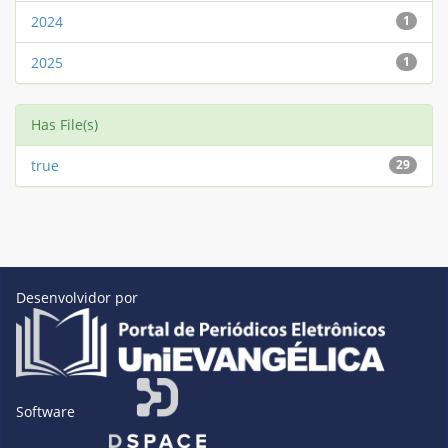
2024
1
2025
1
Has File(s)
true
29
Desenvolvidor por
Software