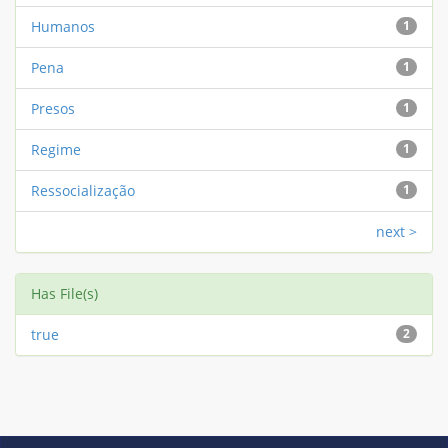
Humanos
1
Pena
1
Presos
1
Regime
1
Ressocialização
1
next >
Has File(s)
true
2