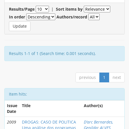
Results/Page
|
Sort items by
In order
Authors/record
Results 1-1 of 1 (Search time: 0.001 seconds).
previous
1
next
Item hits:
Issue
Title
Author(s)
Date
2009
DROGAS: CASO DE POLITICA
D’arc Bernardes,
Uma análise dos programas
Genilda
;
ALVES