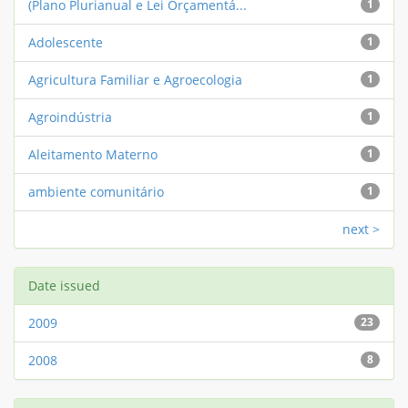
(Plano Plurianual e Lei Orçamentá...
1
Adolescente
1
Agricultura Familiar e Agroecologia
1
Agroindústria
1
Aleitamento Materno
1
ambiente comunitário
1
next >
Date issued
2009
23
2008
8