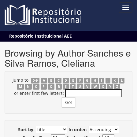
Skip
Repositório Instituicional AEE
navigation
Browsing by Author Sanches e
Silva Ramos, Cleliana
Jump to:
0-9
A
B
C
D
E
F
G
H
I
J
K
L
M
N
O
P
Q
R
S
T
U
V
W
X
Y
Z
or enter first few letters:
Sort by:
In order: