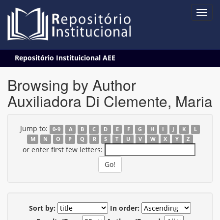
Skip
Repositório Instituicional AEE
navigation
Browsing by Author
Auxiliadora Di Clemente, Maria
Jump to:
0-9
A
B
C
D
E
F
G
H
I
J
K
L
M
N
O
P
Q
R
S
T
U
V
W
X
Y
Z
or enter first few letters:
Sort by:
In order: